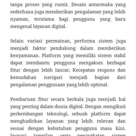
tanpa proses yang rumit. Desain antarmuka yang
sederhana juga memberikan pengalaman yang lebih
nyaman, terutama bagi pengguna yang baru
mengenal layanan digital.
Selain variasi permainan, performa sistem juga
menjadi faktor pendukung dalam memberikan
kenyamanan. Platform yang memiliki sistem stabil
dapat membantu pengguna mengakses berbagai
fitur dengan lebih lancar. Kecepatan respons dan
kemudahan navigasi menjadi bagian dari
pengalaman penggunaan yang lebih optimal.
Pembaruan fitur secara berkala juga menjadi hal
yang penting dalam dunia digital. Dengan mengikuti
perkembangan teknologi, sebuah platform dapat
menghadirkan layanan yang lebih relevan dan
sesuai dengan kebutuhan pengguna masa kini.
Inovasi tampilan serta peningkatan sistem