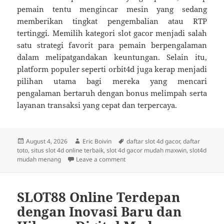
pemain tentu mengincar mesin yang sedang
memberikan tingkat pengembalian atau RTP
tertinggi. Memilih kategori slot gacor menjadi salah
satu strategi favorit para pemain berpengalaman
dalam melipatgandakan keuntungan. Selain itu,
platform populer seperti orbit4d juga kerap menjadi
pilihan utama bagi mereka yang mencari
pengalaman bertaruh dengan bonus melimpah serta
layanan transaksi yang cepat dan terpercaya.
Posted
Author
Tags
August 4, 2026
Eric Boivin
daftar slot 4d gacor
,
daftar
on
toto
,
situs slot 4d online terbaik
,
slot 4d gacor mudah maxwin
,
slot4d
on Panduan Lengkap Bermain di Si
mudah menang
Leave a comment
SLOT88 Online Terdepan
dengan Inovasi Baru dan