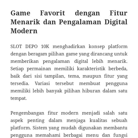
Game Favorit dengan Fitur
Menarik dan Pengalaman Digital
Modern
SLOT DEPO 10K menghadirkan konsep platform
dengan beragam pilihan game yang dirancang untuk
memberikan pengalaman digital lebih menarik.
Setiap permainan memiliki karakteristik berbeda,
baik dari sisi tampilan, tema, maupun fitur yang
tersedia. Variasi tersebut membuat pengguna
memiliki lebih banyak pilihan hiburan dalam satu
tempat.
Pengembangan fitur modern menjadi salah satu
aspek penting dalam menjaga kualitas sebuah
platform. Sistem yang mudah digunakan membantu
pengguna memahami berbagai menu dan fungsi