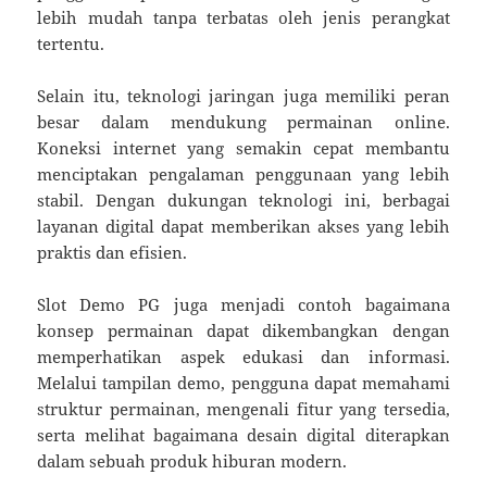
lebih mudah tanpa terbatas oleh jenis perangkat
tertentu.
Selain itu, teknologi jaringan juga memiliki peran
besar dalam mendukung permainan online.
Koneksi internet yang semakin cepat membantu
menciptakan pengalaman penggunaan yang lebih
stabil. Dengan dukungan teknologi ini, berbagai
layanan digital dapat memberikan akses yang lebih
praktis dan efisien.
Slot Demo PG juga menjadi contoh bagaimana
konsep permainan dapat dikembangkan dengan
memperhatikan aspek edukasi dan informasi.
Melalui tampilan demo, pengguna dapat memahami
struktur permainan, mengenali fitur yang tersedia,
serta melihat bagaimana desain digital diterapkan
dalam sebuah produk hiburan modern.