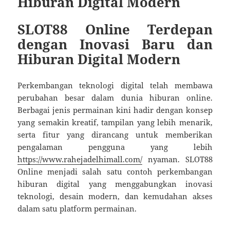
Hiburan Digital Modern
SLOT88 Online Terdepan
dengan Inovasi Baru dan
Hiburan Digital Modern
Perkembangan teknologi digital telah membawa
perubahan besar dalam dunia hiburan online.
Berbagai jenis permainan kini hadir dengan konsep
yang semakin kreatif, tampilan yang lebih menarik,
serta fitur yang dirancang untuk memberikan
pengalaman pengguna yang lebih
https://www.rahejadelhimall.com/
nyaman. SLOT88
Online menjadi salah satu contoh perkembangan
hiburan digital yang menggabungkan inovasi
teknologi, desain modern, dan kemudahan akses
dalam satu platform permainan.