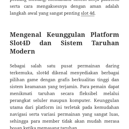
serta cara mengaksesnya dengan aman adalah
langkah awal yang sangat penting
slot 4d
.
Mengenal Keunggulan Platform
Slot4D dan Sistem Taruhan
Modern
Sebagai salah satu pusat permainan daring
terkemuka, slot4d dikenal menyediakan berbagai
pilihan game dengan grafis berkualitas tinggi dan
sistem keamanan yang terjamin. Para pemain dapat
menikmati taruhan secara fleksibel melalui
perangkat seluler maupun komputer. Keunggulan
utama dari platform ini terletak pada kemudahan
navigasi serta variasi permainan yang sangat luas,
sehingga para member tidak akan mudah merasa
bosan ketika memasang taruhan.