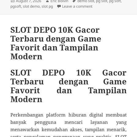
Posted
Author
Tags
August 7, 2026
Eric Boivin
demo slot
,
pg slot
,
pg soft
,
on
on Slot Demo PG Informat
pgsoft
,
slot demo
,
slot pg
Leave a comment
SLOT DEPO 10K Gacor
Terbaru dengan Game
Favorit dan Tampilan
Modern
SLOT DEPO 10K Gacor
Terbaru dengan Game
Favorit dan Tampilan
Modern
Perkembangan platform hiburan digital membuat
banyak pengguna mencari layanan yang
menawarkan kemudahan akses, tampilan menarik,
serta pengalaman penggunaan yang praktis. SLOT