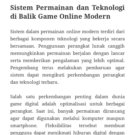
Sistem Permainan dan Teknologi
di Balik Game Online Modern
Sistem dalam permainan online modern terdiri dari
berbagai komponen teknologi yang bekerja secara
bersamaan. Penggunaan perangkat lunak canggih
memungkinkan permainan berjalan dengan lancar
serta memberikan pengalaman yang lebih optimal.
Pengembang terus melakukan pembaruan agar
sistem dapat mengikuti perkembangan perangkat
dan teknologi terbaru.
Salah satu perkembangan penting dalam dunia
game digital adalah optimalisasi untuk berbagai
perangkat. Saat ini, banyak permainan dirancang
agar dapat digunakan melalui komputer maupun
smartphone. Fleksibilitas tersebut membuat
pengguna dapat menikmati hiburan digital dengan