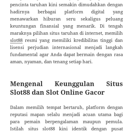
pencinta taruhan kini semakin dimudahkan dengan
hadirnya berbagai platform digital yang
menawarkan hiburan seru sekaligus peluang
keuntungan finansial yang menarik. Di tengah
maraknya pilihan situs taruhan di internet, memilih
slot88
resmi yang memiliki kredibilitas tinggi dan
lisensi perjudian internasional menjadi langkah
fundamental agar Anda dapat bermain dengan rasa
aman, nyaman, dan tenang setiap hari.
Mengenal Keunggulan Situs
Slot88 dan Slot Online Gacor
Dalam memilih tempat bertaruh, platform dengan
reputasi mapan selalu menjadi acuan utama bagi
para pemain berpengalaman maupun pemula.
Istilah situs slot88 kini identik dengan pusat