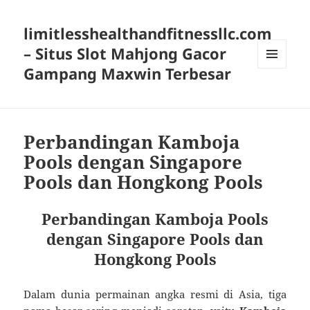
limitlesshealthandfitnessllc.com
– Situs Slot Mahjong Gacor
Gampang Maxwin Terbesar
MENU
AND
WIDGETS
Perbandingan Kamboja
Pools dengan Singapore
Pools dan Hongkong Pools
Perbandingan Kamboja Pools
dengan Singapore Pools dan
Hongkong Pools
Dalam dunia permainan angka resmi di Asia, tiga