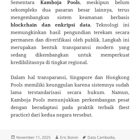
Sementara
Kamboja Pools
, meskipun belum
sekompleks dua pasaran besar lainnya, terus
mengembangkan sistem keamanan berbasis
blockchain dan enkripsi data
. Teknologi ini
memungkinkan hasil pengundian terekam secara
permanen dan diverifikasi oleh publik. Langkah ini
merupakan bentuk transparansi modern yang
sedang dikembangkan untuk memperkuat
kredibilitasnya di tingkat regional.
Dalam hal transparansi, Singapore dan Hongkong
Pools memiliki keunggulan karena sistemnya sudah
lama terstandarisasi secara hukum. Namun,
Kamboja Pools menunjukkan perkembangan pesat
dengan beradaptasi pada praktik terbaik (best
practice) dari kedua negara tersebut.
Posted
Author
Tags
November 11, 2025
Eric Boivin
Data Cambodia
,