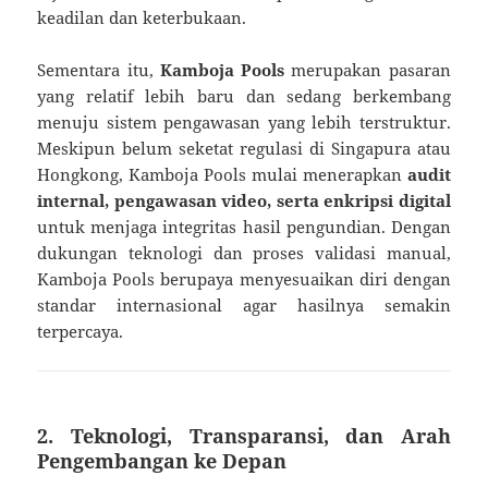
keadilan dan keterbukaan.
Sementara itu,
Kamboja Pools
merupakan pasaran
yang relatif lebih baru dan sedang berkembang
menuju sistem pengawasan yang lebih terstruktur.
Meskipun belum seketat regulasi di Singapura atau
Hongkong, Kamboja Pools mulai menerapkan
audit
internal, pengawasan video, serta enkripsi digital
untuk menjaga integritas hasil pengundian. Dengan
dukungan teknologi dan proses validasi manual,
Kamboja Pools berupaya menyesuaikan diri dengan
standar internasional agar hasilnya semakin
terpercaya.
2. Teknologi, Transparansi, dan Arah
Pengembangan ke Depan