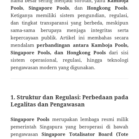
nama besar sering menjadi sorotan, yaitu
Kamboja
Pools
,
Singapore Pools
, dan
Hongkong Pools
.
Ketiganya memiliki sistem pengundian, regulasi,
dan tingkat transparansi yang berbeda, meskipun
sama-sama berupaya menjaga integritas serta
kepercayaan publik. Artikel ini membahas secara
mendalam
perbandingan antara Kamboja Pools,
Singapore Pools, dan Hongkong Pools
dari sisi
sistem operasional, regulasi, hingga teknologi
pengawasan modern yang digunakan.
1. Struktur dan Regulasi: Perbedaan pada
Legalitas dan Pengawasan
Singapore Pools
merupakan lembaga resmi milik
pemerintah Singapura yang beroperasi di bawah
pengawasan
Singapore Totalisator Board (Tote