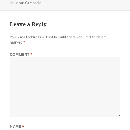
on
keluaran Cambodia
Leave a Reply
Your email address will not be published.
Required fields are
marked
*
COMMENT
*
NAME
*