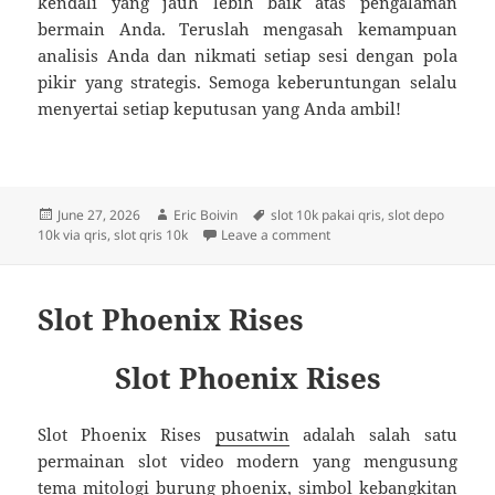
kendali yang jauh lebih baik atas pengalaman
bermain Anda. Teruslah mengasah kemampuan
analisis Anda dan nikmati setiap sesi dengan pola
pikir yang strategis. Semoga keberuntungan selalu
menyertai setiap keputusan yang Anda ambil!
Posted
Author
Tags
June 27, 2026
Eric Boivin
slot 10k pakai qris
,
slot depo
on
on Panduan Taktis Bermain
10k via qris
,
slot qris 10k
Leave a comment
Slot Phoenix Rises
Slot Phoenix Rises
Slot Phoenix Rises
pusatwin
adalah salah satu
permainan slot video modern yang mengusung
tema mitologi burung phoenix, simbol kebangkitan