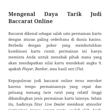
Mengenal Daya Tarik Judi
Baccarat Online
Baccarat dikenal sebagai salah satu permainan kartu
dengan aturan paling sederhana di dunia kasino.
Berbeda dengan poker yang membutuhkan
kombinasi kartu rumit, permainan ini hanya
meminta Anda untuk menebak pihak mana yang
akan mendapatkan nilai kartu mendekati angka 9,
apakah
Player
,
Banker
, atau hasil seri (
Tie
).
Kepopuleran judi baccarat online terus meroket
karena tempo permainannya yang cepat dan
peluang menang (
win rate
) yang relatif tinggi
dibandingkan jenis permainan kartu lainnya. Selain
itu, hadirnya fitur
Live Dealer
membuat atmosfer