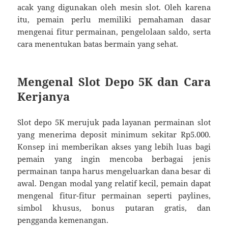
acak yang digunakan oleh mesin slot. Oleh karena
itu, pemain perlu memiliki pemahaman dasar
mengenai fitur permainan, pengelolaan saldo, serta
cara menentukan batas bermain yang sehat.
Mengenal Slot Depo 5K dan Cara
Kerjanya
Slot depo 5K merujuk pada layanan permainan slot
yang menerima deposit minimum sekitar Rp5.000.
Konsep ini memberikan akses yang lebih luas bagi
pemain yang ingin mencoba berbagai jenis
permainan tanpa harus mengeluarkan dana besar di
awal. Dengan modal yang relatif kecil, pemain dapat
mengenal fitur-fitur permainan seperti paylines,
simbol khusus, bonus putaran gratis, dan
pengganda kemenangan.