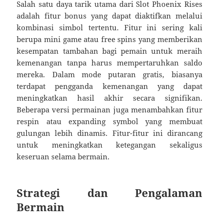
Salah satu daya tarik utama dari Slot Phoenix Rises
adalah fitur bonus yang dapat diaktifkan melalui
kombinasi simbol tertentu. Fitur ini sering kali
berupa mini game atau free spins yang memberikan
kesempatan tambahan bagi pemain untuk meraih
kemenangan tanpa harus mempertaruhkan saldo
mereka. Dalam mode putaran gratis, biasanya
terdapat pengganda kemenangan yang dapat
meningkatkan hasil akhir secara signifikan.
Beberapa versi permainan juga menambahkan fitur
respin atau expanding symbol yang membuat
gulungan lebih dinamis. Fitur-fitur ini dirancang
untuk meningkatkan ketegangan sekaligus
keseruan selama bermain.
Strategi dan Pengalaman
Bermain