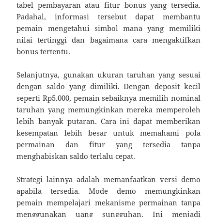
tabel pembayaran atau fitur bonus yang tersedia.
Padahal, informasi tersebut dapat membantu
pemain mengetahui simbol mana yang memiliki
nilai tertinggi dan bagaimana cara mengaktifkan
bonus tertentu.
Selanjutnya, gunakan ukuran taruhan yang sesuai
dengan saldo yang dimiliki. Dengan deposit kecil
seperti Rp5.000, pemain sebaiknya memilih nominal
taruhan yang memungkinkan mereka memperoleh
lebih banyak putaran. Cara ini dapat memberikan
kesempatan lebih besar untuk memahami pola
permainan dan fitur yang tersedia tanpa
menghabiskan saldo terlalu cepat.
Strategi lainnya adalah memanfaatkan versi demo
apabila tersedia. Mode demo memungkinkan
pemain mempelajari mekanisme permainan tanpa
menggunakan uang sungguhan. Ini menjadi