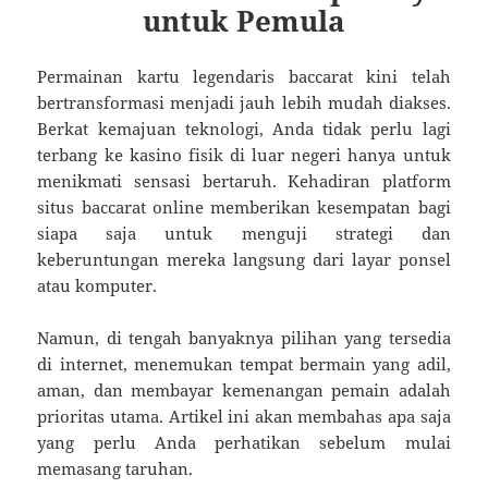
untuk Pemula
Permainan kartu legendaris baccarat kini telah
bertransformasi menjadi jauh lebih mudah diakses.
Berkat kemajuan teknologi, Anda tidak perlu lagi
terbang ke kasino fisik di luar negeri hanya untuk
menikmati sensasi bertaruh. Kehadiran platform
situs baccarat online memberikan kesempatan bagi
siapa saja untuk menguji strategi dan
keberuntungan mereka langsung dari layar ponsel
atau komputer.
Namun, di tengah banyaknya pilihan yang tersedia
di internet, menemukan tempat bermain yang adil,
aman, dan membayar kemenangan pemain adalah
prioritas utama. Artikel ini akan membahas apa saja
yang perlu Anda perhatikan sebelum mulai
memasang taruhan.