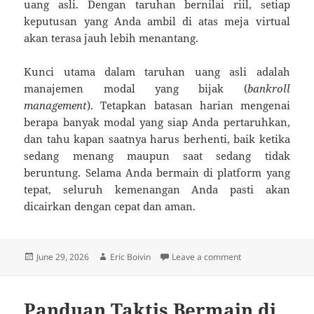
uang asli. Dengan taruhan bernilai riil, setiap
keputusan yang Anda ambil di atas meja virtual
akan terasa jauh lebih menantang.
Kunci utama dalam taruhan uang asli adalah
manajemen modal yang bijak (
bankroll
management
). Tetapkan batasan harian mengenai
berapa banyak modal yang siap Anda pertaruhkan,
dan tahu kapan saatnya harus berhenti, baik ketika
sedang menang maupun saat sedang tidak
beruntung. Selama Anda bermain di platform yang
tepat, seluruh kemenangan Anda pasti akan
dicairkan dengan cepat dan aman.
Posted
Author
on Panduan Memili
June 29, 2026
Eric Boivin
Leave a comment
on
Panduan Taktis Bermain di