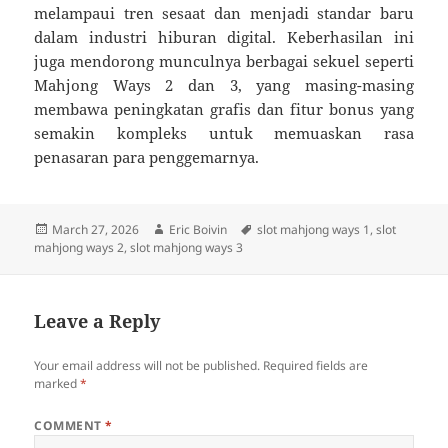
melampaui tren sesaat dan menjadi standar baru
dalam industri hiburan digital. Keberhasilan ini
juga mendorong munculnya berbagai sekuel seperti
Mahjong Ways 2 dan 3, yang masing-masing
membawa peningkatan grafis dan fitur bonus yang
semakin kompleks untuk memuaskan rasa
penasaran para penggemarnya.
Posted
Author
Tags
March 27, 2026
Eric Boivin
slot mahjong ways 1
,
slot
on
mahjong ways 2
,
slot mahjong ways 3
Leave a Reply
Your email address will not be published.
Required fields are
marked
*
COMMENT
*