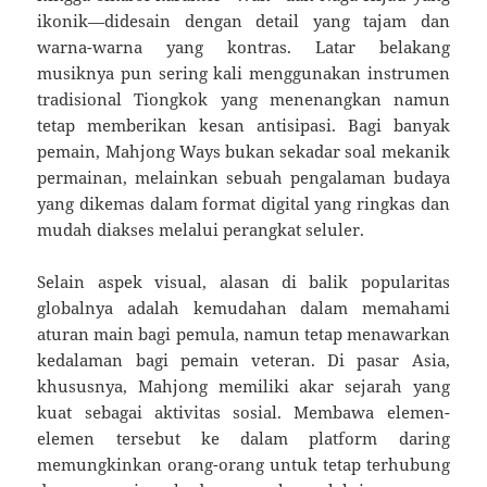
ikonik—didesain dengan detail yang tajam dan
warna-warna yang kontras. Latar belakang
musiknya pun sering kali menggunakan instrumen
tradisional Tiongkok yang menenangkan namun
tetap memberikan kesan antisipasi. Bagi banyak
pemain, Mahjong Ways bukan sekadar soal mekanik
permainan, melainkan sebuah pengalaman budaya
yang dikemas dalam format digital yang ringkas dan
mudah diakses melalui perangkat seluler.
Selain aspek visual, alasan di balik popularitas
globalnya adalah kemudahan dalam memahami
aturan main bagi pemula, namun tetap menawarkan
kedalaman bagi pemain veteran. Di pasar Asia,
khususnya, Mahjong memiliki akar sejarah yang
kuat sebagai aktivitas sosial. Membawa elemen-
elemen tersebut ke dalam platform daring
memungkinkan orang-orang untuk tetap terhubung