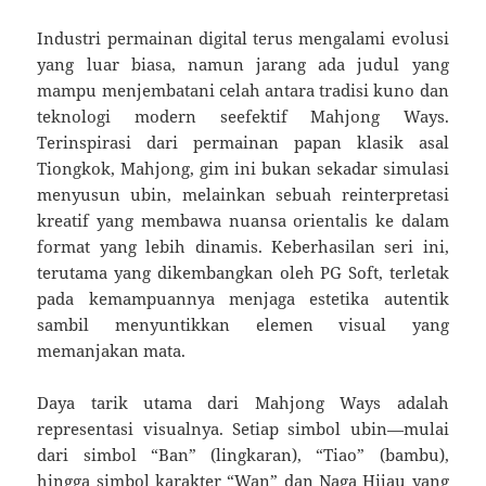
Industri permainan digital terus mengalami evolusi
yang luar biasa, namun jarang ada judul yang
mampu menjembatani celah antara tradisi kuno dan
teknologi modern seefektif Mahjong Ways.
Terinspirasi dari permainan papan klasik asal
Tiongkok, Mahjong, gim ini bukan sekadar simulasi
menyusun ubin, melainkan sebuah reinterpretasi
kreatif yang membawa nuansa orientalis ke dalam
format yang lebih dinamis. Keberhasilan seri ini,
terutama yang dikembangkan oleh PG Soft, terletak
pada kemampuannya menjaga estetika autentik
sambil menyuntikkan elemen visual yang
memanjakan mata.
Daya tarik utama dari Mahjong Ways adalah
representasi visualnya. Setiap simbol ubin—mulai
dari simbol “Ban” (lingkaran), “Tiao” (bambu),
hingga simbol karakter “Wan” dan Naga Hijau yang