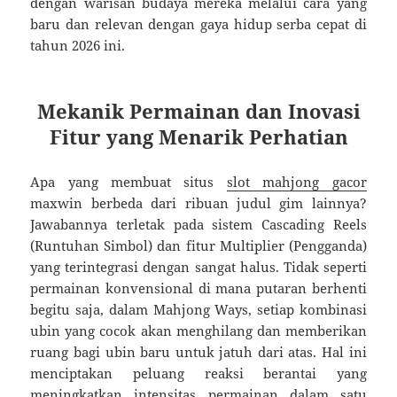
dengan warisan budaya mereka melalui cara yang
baru dan relevan dengan gaya hidup serba cepat di
tahun 2026 ini.
Mekanik Permainan dan Inovasi
Fitur yang Menarik Perhatian
Apa yang membuat situs
slot mahjong gacor
maxwin berbeda dari ribuan judul gim lainnya?
Jawabannya terletak pada sistem Cascading Reels
(Runtuhan Simbol) dan fitur Multiplier (Pengganda)
yang terintegrasi dengan sangat halus. Tidak seperti
permainan konvensional di mana putaran berhenti
begitu saja, dalam Mahjong Ways, setiap kombinasi
ubin yang cocok akan menghilang dan memberikan
ruang bagi ubin baru untuk jatuh dari atas. Hal ini
menciptakan peluang reaksi berantai yang
meningkatkan intensitas permainan dalam satu