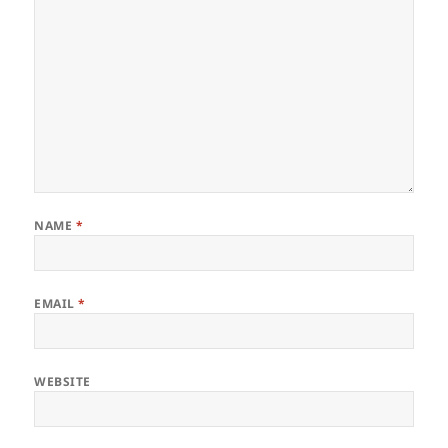
NAME
*
EMAIL
*
WEBSITE