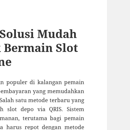
: Solusi Mudah
 Bermain Slot
ne
n populer di kalangan pemain
a pembayaran yang memudahkan
Salah satu metode terbaru yang
h slot depo via QRIS. Sistem
manan, terutama bagi pemain
pa harus repot dengan metode