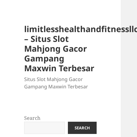
limitlesshealthandfitnessl
– Situs Slot
Mahjong Gacor
Gampang
Maxwin Terbesar
Situs Slot Mahjong Gacor
Gampang Maxwin Terbesar
Search
SEARCH