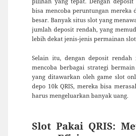
pilihan yang tepat. Dengan deposit
bisa mencoba peruntungan mereka di 
besar. Banyak situs slot yang menaw
jumlah deposit rendah, yang memu
lebih dekat jenis-jenis permainan slot
Selain itu, dengan deposit rendah 
mencoba berbagai strategi bermain 
yang ditawarkan oleh game slot on
depo 10k QRIS, mereka bisa merasak
harus mengeluarkan banyak uang.
Slot Pakai QRIS: M