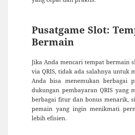
Pusatgame Slot: Tem
Bermain
Jika Anda mencari tempat bermain s
via QRIS, tidak ada salahnya untuk m
Anda bisa menemukan berbagai pe
dukungan pembayaran QRIS yang m
berbagai fitur dan bonus menarik, s
pemain yang ingin menikmati per
lebih efisien.