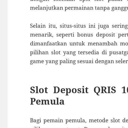
melanjutkan permainan tanpa gangg
Selain itu, situs-situs ini juga se
menarik, seperti bonus deposit pe
dimanfaatkan untuk menambah mod
pilihan slot yang tersedia di pusat
game yang paling sesuai dengan seler
Slot Deposit QRIS 1
Pemula
Bagi pemain pemula, metode slot de