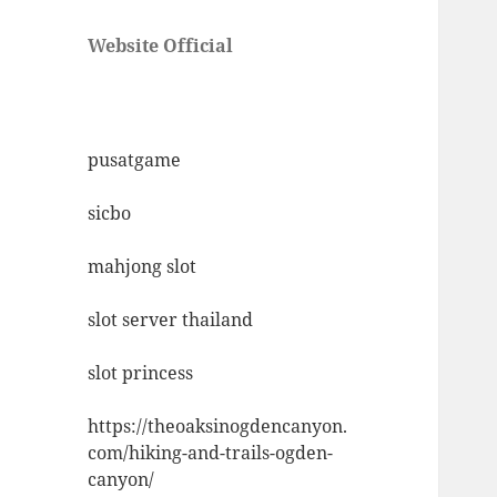
Website Official
pusatgame
sicbo
mahjong slot
slot server thailand
slot princess
https://theoaksinogdencanyon.
com/hiking-and-trails-ogden-
canyon/