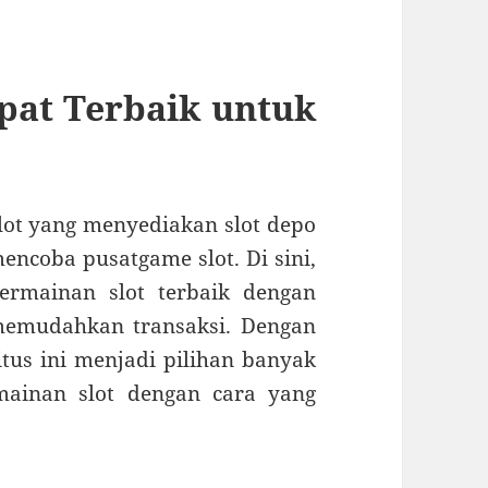
pat Terbaik untuk
lot yang menyediakan slot depo
encoba pusatgame slot. Di sini,
rmainan slot terbaik dengan
emudahkan transaksi. Dengan
itus ini menjadi pilihan banyak
mainan slot dengan cara yang