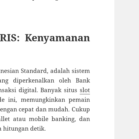
 QRIS: Kenyamanan
nesian Standard, adalah sistem
ng diperkenalkan oleh Bank
aksi digital. Banyak situs
slot
e ini, memungkinkan pemain
dengan cepat dan mudah. Cukup
llet atau mobile banking, dan
 hitungan detik.