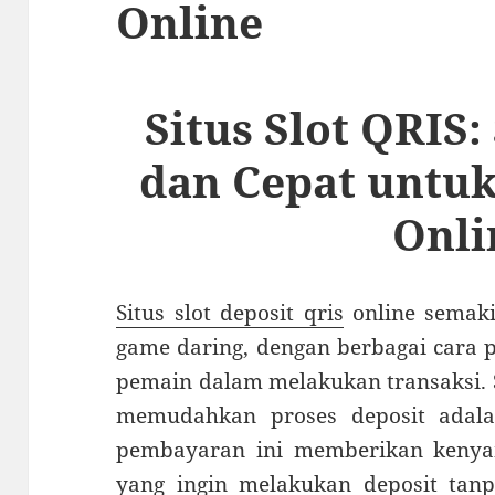
Online
Situs Slot QRIS
dan Cepat untuk
Onli
Situs slot deposit qris
online semaki
game daring, dengan berbagai car
pemain dalam melakukan transaksi. 
memudahkan proses deposit adala
pembayaran ini memberikan kenya
yang ingin melakukan deposit tan