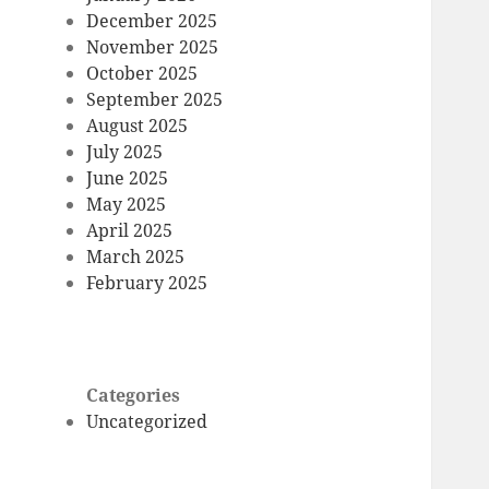
December 2025
November 2025
October 2025
September 2025
August 2025
July 2025
June 2025
May 2025
April 2025
March 2025
February 2025
Categories
Uncategorized