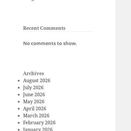
Recent Comments
No comments to show.
Archives
August 2026
July 2026
June 2026
May 2026
April 2026
March 2026
February 2026
January 2026