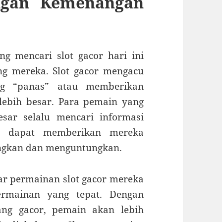
ngan Kemenangan
g mencari slot gacor hari ini
g mereka. Slot gacor mengacu
ng “panas” atau memberikan
lebih besar. Para pemain yang
sar selalu mencari informasi
ng dapat memberikan mereka
ngkan dan menguntungkan.
r permainan slot gacor mereka
ermainan yang tepat. Dengan
ang gacor, pemain akan lebih