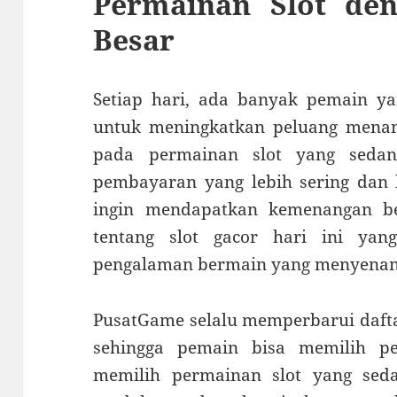
Permainan Slot de
Besar
Setiap hari, ada banyak pemain yan
untuk meningkatkan peluang menan
pada permainan slot yang seda
pembayaran yang lebih sering dan 
ingin mendapatkan kemenangan be
tentang slot gacor hari ini ya
pengalaman bermain yang menyena
PusatGame selalu memperbarui dafta
sehingga pemain bisa memilih p
memilih permainan slot yang sed