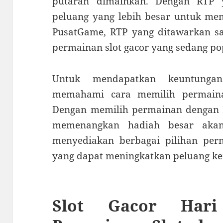
putaran dimainkan. Dengan RTP y
peluang yang lebih besar untuk me
PusatGame, RTP yang ditawarkan sa
permainan slot gacor yang sedang po
Untuk mendapatkan keuntunga
memahami cara memilih permainan
Dengan memilih permainan dengan R
memenangkan hadiah besar akan
menyediakan berbagai pilihan perm
yang dapat meningkatkan peluang k
Slot Gacor Hari