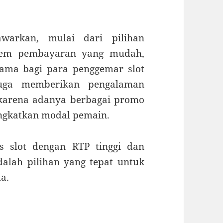
awarkan, mulai dari pilihan
istem pembayaran yang mudah,
tama bagi para penggemar slot
juga memberikan pengalaman
karena adanya berbagai promo
ngkatkan modal pemain.
s slot dengan RTP tinggi dan
alah pilihan yang tepat untuk
a.