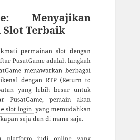
e: Menyajikan
Slot Terbaik
ikmati permainan slot dengan
aftar PusatGame adalah langkah
usatGame menawarkan berbagai
ikenal dengan RTP (Return to
patan yang lebih besar untuk
tar PusatGame, pemain akan
e slot login
yang memudahkan
apan saja dan di mana saja.
 platform judi online yang