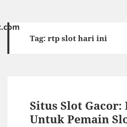
lc.com
Tag:
rtp slot hari ini
Situs Slot Gacor:
Untuk Pemain Slo