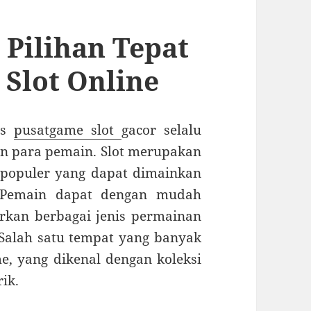
: Pilihan Tepat
Slot Online
us
pusatgame slot
gacor selalu
an para pemain. Slot merupakan
 populer yang dapat dimainkan
e. Pemain dapat dengan mudah
kan berbagai jenis permainan
Salah satu tempat yang banyak
e, yang dikenal dengan koleksi
ik.