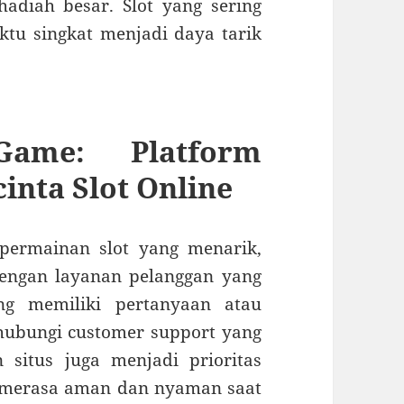
diah besar. Slot yang sering
u singkat menjadi daya tarik
Game: Platform
inta Slot Online
permainan slot yang menarik,
dengan layanan pelanggan yang
ng memiliki pertanyaan atau
ubungi customer support yang
situs juga menjadi prioritas
 merasa aman dan nyaman saat