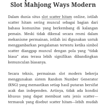
Slot Mahjong Ways Modern
Dalam dunia situs
slot scatter hitam
online, istilah
scatter hitam sering muncul sebagai bagian dari
bahasa komunitas yang berkembang di kalangan
pemain. Meski tidak dikenal secara resmi dalam
mekanisme permainan, istilah ini digunakan untuk
menggambarkan pengalaman tertentu ketika simbol
scatter dianggap muncul dengan pola yang “tidak
biasa” atau terasa lebih signifikan dibandingkan
kemunculan biasanya.
Secara teknis, permainan slot modern bekerja
menggunakan sistem Random Number Generator
(RNG) yang memastikan setiap hasil putaran bersifat
acak dan independen. Artinya, tidak ada kondisi
khusus yang dapat membuat satu jenis scatter—
termasuk yang disebut scatter hitam—lebih mudah