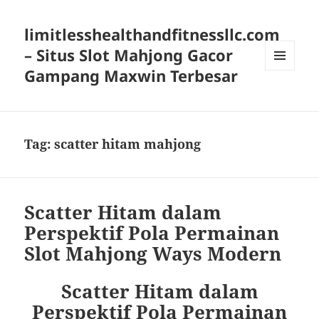
limitlesshealthandfitnessllc.com
– Situs Slot Mahjong Gacor
Gampang Maxwin Terbesar
MENU
AND
WIDGETS
Tag:
scatter hitam mahjong
Scatter Hitam dalam
Perspektif Pola Permainan
Slot Mahjong Ways Modern
Scatter Hitam dalam
Perspektif Pola Permainan