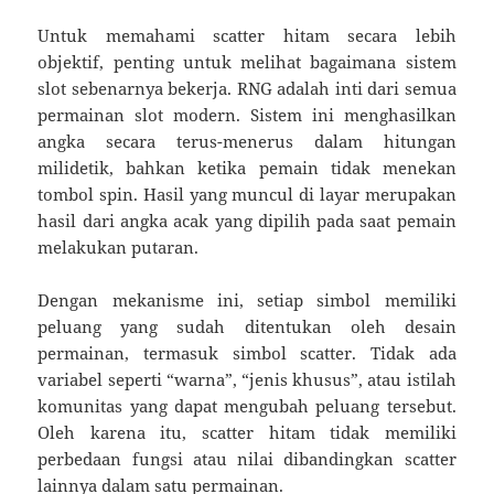
Untuk memahami scatter hitam secara lebih
objektif, penting untuk melihat bagaimana sistem
slot sebenarnya bekerja. RNG adalah inti dari semua
permainan slot modern. Sistem ini menghasilkan
angka secara terus-menerus dalam hitungan
milidetik, bahkan ketika pemain tidak menekan
tombol spin. Hasil yang muncul di layar merupakan
hasil dari angka acak yang dipilih pada saat pemain
melakukan putaran.
Dengan mekanisme ini, setiap simbol memiliki
peluang yang sudah ditentukan oleh desain
permainan, termasuk simbol scatter. Tidak ada
variabel seperti “warna”, “jenis khusus”, atau istilah
komunitas yang dapat mengubah peluang tersebut.
Oleh karena itu, scatter hitam tidak memiliki
perbedaan fungsi atau nilai dibandingkan scatter
lainnya dalam satu permainan.