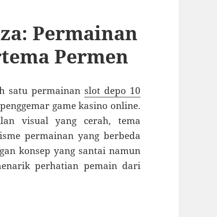
nza: Permainan
ertema Permen
ah satu permainan
slot depo 10
 penggemar game kasino online.
lan visual yang cerah, tema
nisme permainan yang berbeda
ngan konsep yang santai namun
enarik perhatian pemain dari