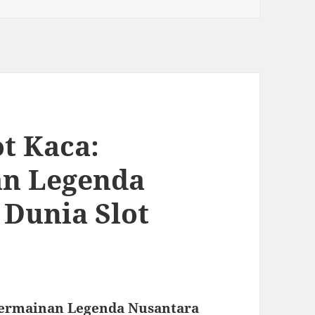
ot Kaca:
an Legenda
Dunia Slot
 Permainan Legenda Nusantara