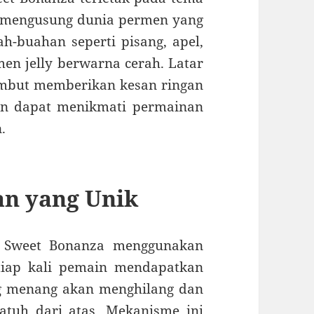
i mengusung dunia permen yang
h-buahan seperti pisang, apel,
en jelly berwarna cerah. Latar
embut memberikan kesan ringan
in dapat menikmati permainan
.
n yang Unik
l, Sweet Bonanza menggunakan
etiap kali pemain mendapatkan
g menang akan menghilang dan
atuh dari atas. Mekanisme ini