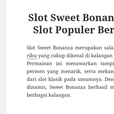
Slot Sweet Bona
Slot Populer B
Slot Sweet Bonanza merupakan sal
ribu
yang cukup dikenal di kalangan
Permainan ini menawarkan tampi
permen yang menarik, serta meka
dari slot klasik pada umumnya. De
dinamis, Sweet Bonanza berhasil m
berbagai kalangan.