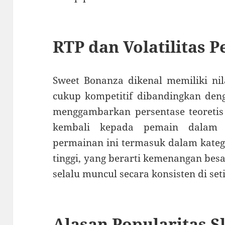
RTP dan Volatilitas 
Sweet Bonanza dikenal memiliki nil
cukup kompetitif dibandingkan denga
menggambarkan persentase teoretis 
kembali kepada pemain dalam j
permainan ini termasuk dalam katego
tinggi, yang berarti kemenangan besa
selalu muncul secara konsisten di set
Alasan Popularitas S