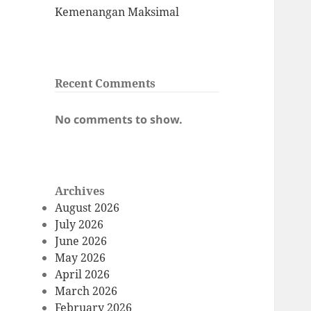
Kemenangan Maksimal
Recent Comments
No comments to show.
Archives
August 2026
July 2026
June 2026
May 2026
April 2026
March 2026
February 2026