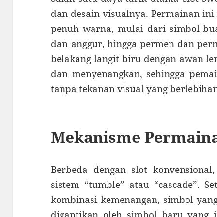
dan desain visualnya. Permainan in
penuh warna, mulai dari simbol bua
dan anggur, hingga permen dan perm
belakang langit biru dengan awan l
dan menyenangkan, sehingga pema
tanpa tekanan visual yang berlebihan
Mekanisme Permaina
Berbeda dengan slot konvensiona
sistem “tumble” atau “cascade”. S
kombinasi kemenangan, simbol yan
digantikan oleh simbol baru yang j