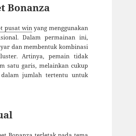
et Bonanza
ot pusat win
yang menggunakan
sional. Dalam permainan ini,
 layar dan membentuk kombinasi
uster. Artinya, pemain tidak
m satu garis, melainkan cukup
dalam jumlah tertentu untuk
ual
eet Bonanza terletak pada tema