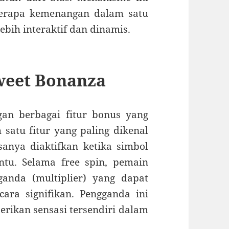
erapa kemenangan dalam satu
ebih interaktif dan dinamis.
weet Bonanza
gan berbagai fitur bonus yang
satu fitur yang paling dikenal
asanya diaktifkan ketika simbol
ntu. Selama free spin, pemain
anda (multiplier) yang dapat
ara signifikan. Pengganda ini
rikan sensasi tersendiri dalam