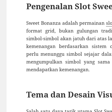
Pengenalan Slot Swe
Sweet Bonanza adalah permainan
sl
format grid, bukan gulungan tradi
simbol-simbol akan jatuh dari atas
kemenangan berdasarkan sistem cl
perlu menunggu simbol sejajar dala
mengumpulkan simbol yang sama 
mendapatkan kemenangan.
Tema dan Desain Vis
Salah satu daya tarik utama Slot Sw