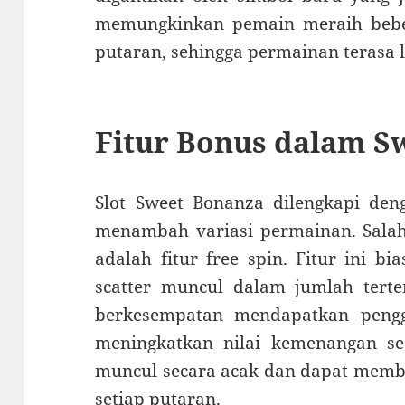
memungkinkan pemain meraih beb
putaran, sehingga permainan terasa l
Fitur Bonus dalam S
Slot Sweet Bonanza dilengkapi den
menambah variasi permainan. Salah 
adalah fitur free spin. Fitur ini bi
scatter muncul dalam jumlah terte
berkesempatan mendapatkan pengg
meningkatkan nilai kemenangan sec
muncul secara acak dan dapat membe
setiap putaran.