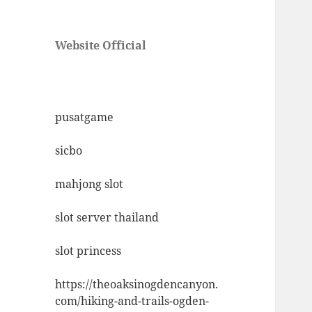
Website Official
pusatgame
sicbo
mahjong slot
slot server thailand
slot princess
https://theoaksinogdencanyon.
com/hiking-and-trails-ogden-