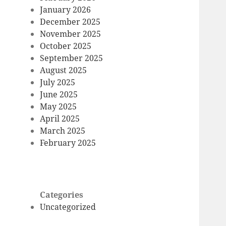
January 2026
December 2025
November 2025
October 2025
September 2025
August 2025
July 2025
June 2025
May 2025
April 2025
March 2025
February 2025
Categories
Uncategorized