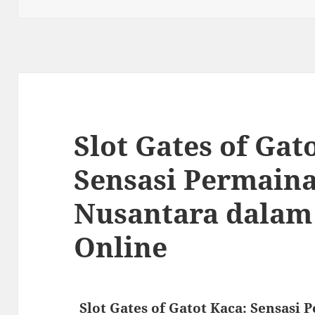
Slot Gates of Gat
Sensasi Permain
Nusantara dalam 
Online
Slot Gates of Gatot Kaca: Sensasi