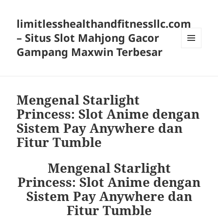
limitlesshealthandfitnessllc.com
– Situs Slot Mahjong Gacor
Gampang Maxwin Terbesar
MENU
AND
WIDGETS
Mengenal Starlight
Princess: Slot Anime dengan
Sistem Pay Anywhere dan
Fitur Tumble
Mengenal Starlight
Princess: Slot Anime dengan
Sistem Pay Anywhere dan
Fitur Tumble