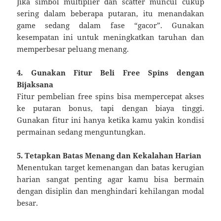
Jika simbol multiplier dan scatter muncul cukup
sering dalam beberapa putaran, itu menandakan
game sedang dalam fase “gacor”. Gunakan
kesempatan ini untuk meningkatkan taruhan dan
memperbesar peluang menang.
4. Gunakan Fitur Beli Free Spins dengan
Bijaksana
Fitur pembelian free spins bisa mempercepat akses
ke putaran bonus, tapi dengan biaya tinggi.
Gunakan fitur ini hanya ketika kamu yakin kondisi
permainan sedang menguntungkan.
5. Tetapkan Batas Menang dan Kekalahan Harian
Menentukan target kemenangan dan batas kerugian
harian sangat penting agar kamu bisa bermain
dengan disiplin dan menghindari kehilangan modal
besar.