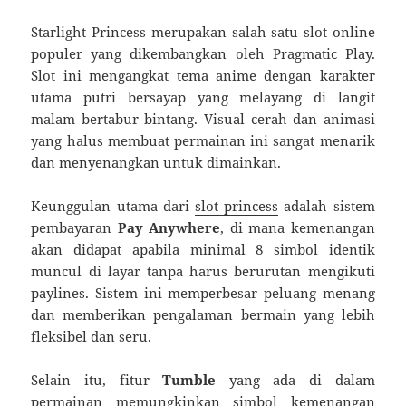
Starlight Princess merupakan salah satu slot online
populer yang dikembangkan oleh Pragmatic Play.
Slot ini mengangkat tema anime dengan karakter
utama putri bersayap yang melayang di langit
malam bertabur bintang. Visual cerah dan animasi
yang halus membuat permainan ini sangat menarik
dan menyenangkan untuk dimainkan.
Keunggulan utama dari
slot princess
adalah sistem
pembayaran
Pay Anywhere
, di mana kemenangan
akan didapat apabila minimal 8 simbol identik
muncul di layar tanpa harus berurutan mengikuti
paylines. Sistem ini memperbesar peluang menang
dan memberikan pengalaman bermain yang lebih
fleksibel dan seru.
Selain itu, fitur
Tumble
yang ada di dalam
permainan memungkinkan simbol kemenangan