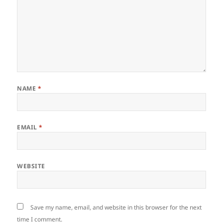
NAME
*
EMAIL
*
WEBSITE
Save my name, email, and website in this browser for the next
time I comment.