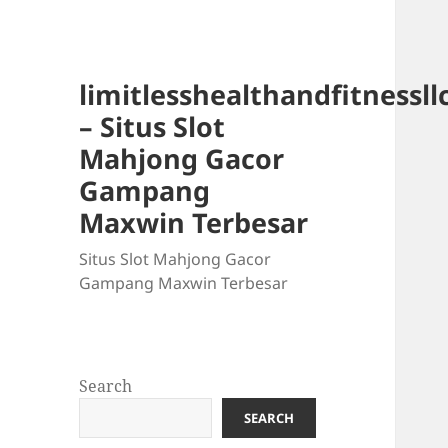
limitlesshealthandfitnessl
– Situs Slot
Mahjong Gacor
Gampang
Maxwin Terbesar
Situs Slot Mahjong Gacor
Gampang Maxwin Terbesar
Search
SEARCH