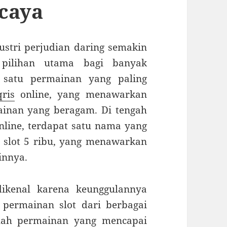
caya
ustri perjudian daring semakin
pilihan utama bagi banyak
h satu permainan yang paling
qris
online, yang menawarkan
inan yang beragam. Di tengah
nline, terdapat satu nama yang
a slot 5 ribu, yang menawarkan
innya.
dikenal karena keunggulannya
permainan slot dari berbagai
lah permainan yang mencapai