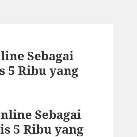
line Sebagai
s 5 Ribu yang
nline Sebagai
is 5 Ribu yang