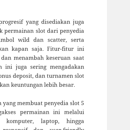
 progresif yang disediakan juga
ak permainan slot dari penyedia
mbol wild dan scatter, serta
n kapan saja. Fitur-fitur ini
 dan menambah keseruan saat
m ini juga sering mengadakan
onus deposit, dan turnamen slot
an keuntungan lebih besar.
n yang membuat penyedia slot 5
gakses permainan ini melalui
i komputer, laptop, hingga