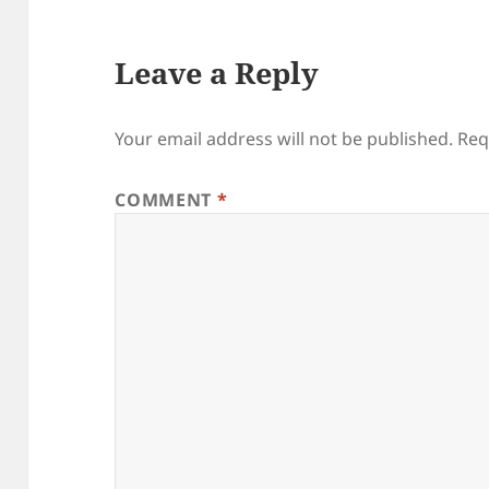
Leave a Reply
Your email address will not be published.
Req
COMMENT
*