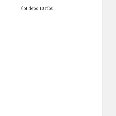
slot depo 10 ribu