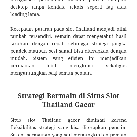
desktop tanpa kendala teknis seperti lag atau
loading lama.
Kecepatan putaran pada slot Thailand menjadi nilai
tambah tersendiri. Pemain dapat mengetahui hasil
taruhan dengan cepat, sehingga strategi jangka
pendek maupun sesi santai bisa diterapkan dengan
mudah. Sistem yang efisien ini menjadikan
permainan lebih menghibur sekaligus
menguntungkan bagi semua pemain.
Strategi Bermain di Situs Slot
Thailand Gacor
Situs slot Thailand gacor diminati karena
fleksibilitas strategi yang bisa diterapkan pemain.
Sistem permainan yang adil memungkinkan pemain