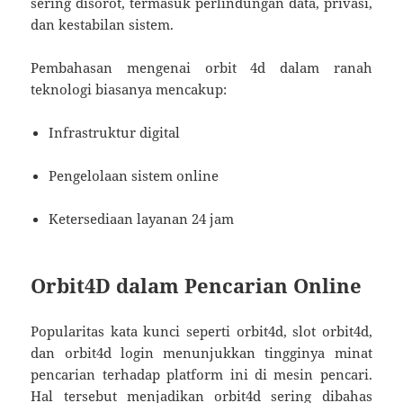
sering disorot, termasuk perlindungan data, privasi,
dan kestabilan sistem.
Pembahasan mengenai orbit 4d dalam ranah
teknologi biasanya mencakup:
Infrastruktur digital
Pengelolaan sistem online
Ketersediaan layanan 24 jam
Orbit4D dalam Pencarian Online
Popularitas kata kunci seperti orbit4d, slot orbit4d,
dan orbit4d login menunjukkan tingginya minat
pencarian terhadap platform ini di mesin pencari.
Hal tersebut menjadikan orbit4d sering dibahas