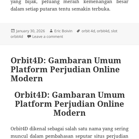
yang bijak, peluang meraih kemenangan besar
dalam setiap putaran tentu semakin terbuka.
Posted
Author
Tags
January 30, 2026
Eric Boivin
orbit 4d
,
orbit4d
,
slot
on
on Slot Orbit4D dan Peluang Kemenangan B
orbit4d
Leave a comment
Orbit4D: Gambaran Umum
Platform Perjudian Online
Modern
Orbit4D: Gambaran Umum
Platform Perjudian Online
Modern
Orbit4D dikenal sebagai salah satu nama yang sering
muncul dalam pembahasan seputar situs perjudian