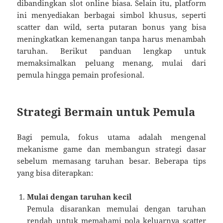
dibandingkan slot online biasa. Selain itu, platform
ini menyediakan berbagai simbol khusus, seperti
scatter dan wild, serta putaran bonus yang bisa
meningkatkan kemenangan tanpa harus menambah
taruhan. Berikut panduan lengkap untuk
memaksimalkan peluang menang, mulai dari
pemula hingga pemain profesional.
Strategi Bermain untuk Pemula
Bagi pemula, fokus utama adalah mengenal
mekanisme game dan membangun strategi dasar
sebelum memasang taruhan besar. Beberapa tips
yang bisa diterapkan:
Mulai dengan taruhan kecil
Pemula disarankan memulai dengan taruhan
rendah untuk memahami pola keluarnya scatter