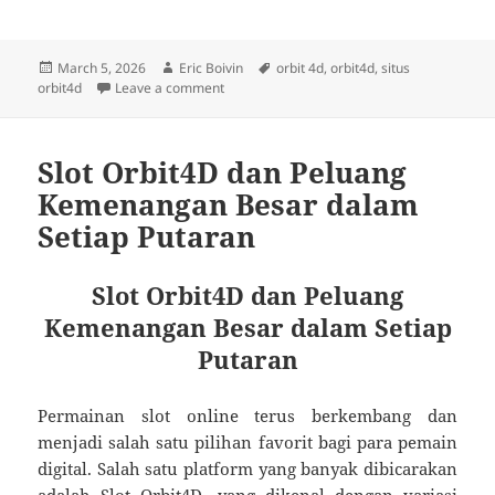
Posted
Author
Tags
March 5, 2026
Eric Boivin
orbit 4d
,
orbit4d
,
situs
on
on Cara Mudah Menang Slot ORBIT4D untuk
orbit4d
Leave a comment
Slot Orbit4D dan Peluang
Kemenangan Besar dalam
Setiap Putaran
Slot Orbit4D dan Peluang
Kemenangan Besar dalam Setiap
Putaran
Permainan slot online terus berkembang dan
menjadi salah satu pilihan favorit bagi para pemain
digital. Salah satu platform yang banyak dibicarakan
adalah Slot Orbit4D, yang dikenal dengan variasi