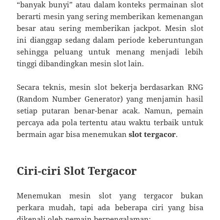
“banyak bunyi” atau dalam konteks permainan slot
berarti mesin yang sering memberikan kemenangan
besar atau sering memberikan jackpot. Mesin slot
ini dianggap sedang dalam periode keberuntungan
sehingga peluang untuk menang menjadi lebih
tinggi dibandingkan mesin slot lain.
Secara teknis, mesin slot bekerja berdasarkan RNG
(Random Number Generator) yang menjamin hasil
setiap putaran benar-benar acak. Namun, pemain
percaya ada pola tertentu atau waktu terbaik untuk
bermain agar bisa menemukan
slot tergacor
.
Ciri-ciri Slot Tergacor
Menemukan mesin slot yang tergacor bukan
perkara mudah, tapi ada beberapa ciri yang bisa
dikenali oleh pemain berpengalaman: