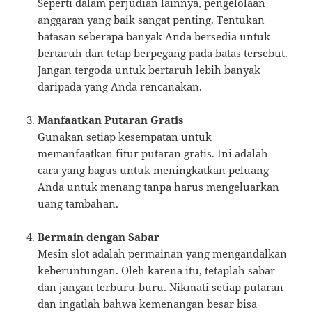
Seperti dalam perjudian lainnya, pengelolaan
anggaran yang baik sangat penting. Tentukan
batasan seberapa banyak Anda bersedia untuk
bertaruh dan tetap berpegang pada batas tersebut.
Jangan tergoda untuk bertaruh lebih banyak
daripada yang Anda rencanakan.
Manfaatkan Putaran Gratis
Gunakan setiap kesempatan untuk
memanfaatkan fitur putaran gratis. Ini adalah
cara yang bagus untuk meningkatkan peluang
Anda untuk menang tanpa harus mengeluarkan
uang tambahan.
Bermain dengan Sabar
Mesin slot adalah permainan yang mengandalkan
keberuntungan. Oleh karena itu, tetaplah sabar
dan jangan terburu-buru. Nikmati setiap putaran
dan ingatlah bahwa kemenangan besar bisa