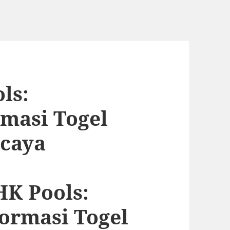
ls:
masi Togel
caya
HK Pools:
ormasi Togel