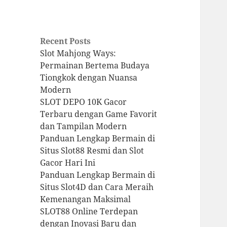
Recent Posts
Slot Mahjong Ways:
Permainan Bertema Budaya
Tiongkok dengan Nuansa
Modern
SLOT DEPO 10K Gacor
Terbaru dengan Game Favorit
dan Tampilan Modern
Panduan Lengkap Bermain di
Situs Slot88 Resmi dan Slot
Gacor Hari Ini
Panduan Lengkap Bermain di
Situs Slot4D dan Cara Meraih
Kemenangan Maksimal
SLOT88 Online Terdepan
dengan Inovasi Baru dan