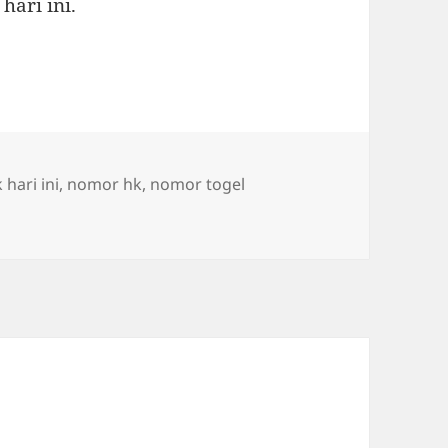
hari ini.
 hari ini
,
nomor hk
,
nomor togel