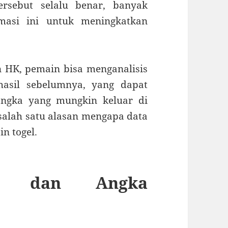
rsebut selalu benar, banyak
masi ini untuk meningkatkan
 HK, pemain bisa menganalisis
-hasil sebelumnya, yang dapat
ngka yang mungkin keluar di
 salah satu alasan mengapa data
n togel.
ng dan Angka