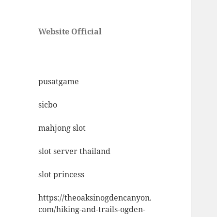
Website Official
pusatgame
sicbo
mahjong slot
slot server thailand
slot princess
https://theoaksinogdencanyon.
com/hiking-and-trails-ogden-