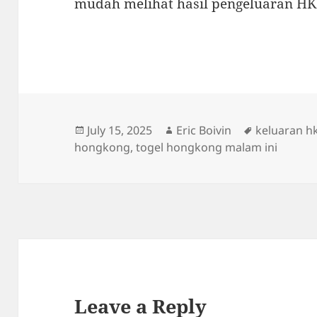
mudah melihat hasil pengeluaran HK 
Posted
Author
Tags
July 15, 2025
Eric Boivin
keluaran hk
on
hongkong
,
togel hongkong malam ini
Leave a Reply