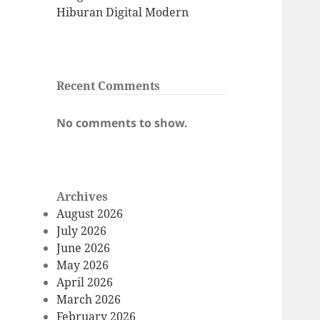
Hiburan Digital Modern
Recent Comments
No comments to show.
Archives
August 2026
July 2026
June 2026
May 2026
April 2026
March 2026
February 2026