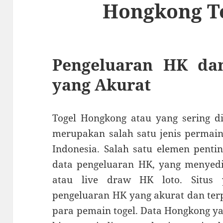
Hongkong T
Pengeluaran HK da
yang Akurat
Togel Hongkong atau yang sering d
merupakan salah satu jenis permain
Indonesia. Salah satu elemen penti
data pengeluaran HK, yang menyedia
atau live draw HK loto. Situs 
pengeluaran HK yang akurat dan ter
para pemain togel. Data Hongkong yan