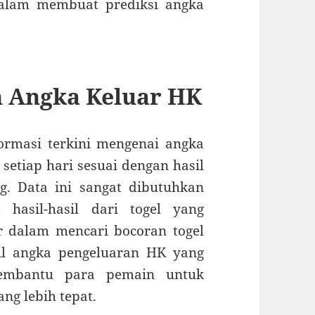
dalam membuat prediksi angka
n Angka Keluar HK
ormasi terkini mengenai angka
setiap hari sesuai dengan hasil
. Data ini sangat dibutuhkan
hasil-hasil dari togel yang
 dalam mencari bocoran togel
il angka pengeluaran HK yang
embantu para pemain untuk
ng lebih tepat.