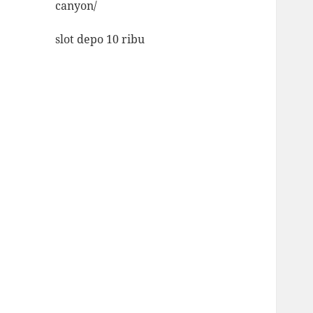
canyon/
slot depo 10 ribu