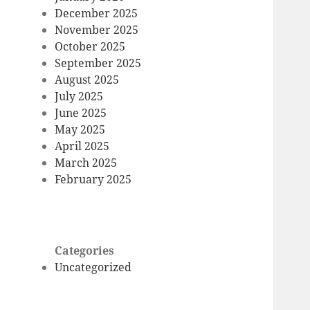
December 2025
November 2025
October 2025
September 2025
August 2025
July 2025
June 2025
May 2025
April 2025
March 2025
February 2025
Categories
Uncategorized