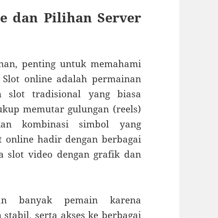
e dan Pilihan Server
inan, penting untuk memahami
. Slot online adalah permainan
 slot tradisional yang biasa
cukup memutar gulungan (reels)
an kombinasi simbol yang
 online hadir dengan berbagai
ga slot video dengan grafik dan
han banyak pemain karena
tabil, serta akses ke berbagai