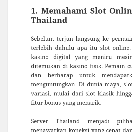
1. Memahami Slot Onlin
Thailand
Sebelum terjun langsung ke perma
terlebih dahulu apa itu slot online
kasino digital yang meniru mesin
ditemukan di kasino fisik. Pemain 
dan berharap untuk mendapatk
menguntungkan. Di dunia maya, slot
variasi, mulai dari slot klasik hing
fitur bonus yang menarik.
Server Thailand menjadi pili
menawarkan koneksi yang cepat dan s