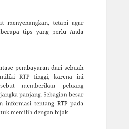
at menyenangkan, tetapi agar
berapa tips yang perlu Anda
entase pembayaran dari sebuah
miliki RTP tinggi, karena ini
sebut memberikan peluang
jangka panjang. Sebagian besar
n informasi tentang RTP pada
tuk memilih dengan bijak.