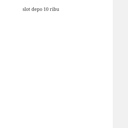
slot depo 10 ribu