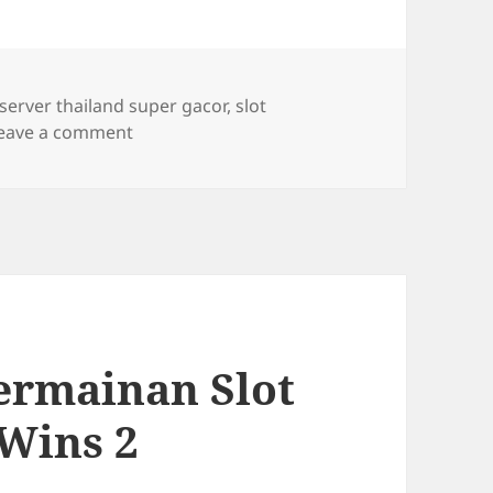
s
 server thailand super gacor
,
slot
on Panduan Lengkap Bermain Slot Online d
eave a comment
ermainan Slot
Wins 2