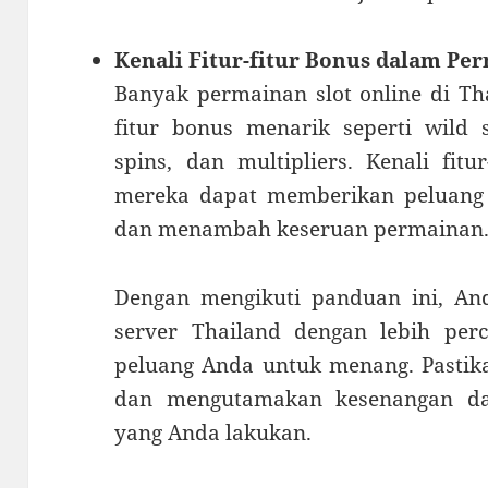
Kenali Fitur-fitur Bonus dalam Pe
Banyak permainan slot online di Th
fitur bonus menarik seperti wild s
spins, dan multipliers. Kenali fitu
mereka dapat memberikan peluang 
dan menambah keseruan permainan
Dengan mengikuti panduan ini, And
server Thailand dengan lebih pe
peluang Anda untuk menang. Pastika
dan mengutamakan kesenangan da
yang Anda lakukan.