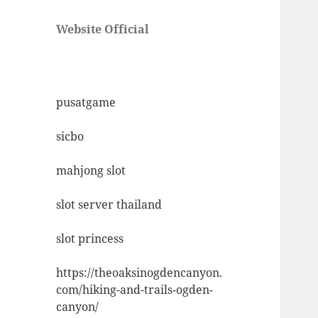
Website Official
pusatgame
sicbo
mahjong slot
slot server thailand
slot princess
https://theoaksinogdencanyon.
com/hiking-and-trails-ogden-
canyon/