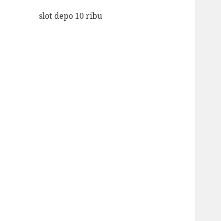
slot depo 10 ribu