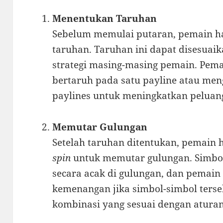
Menentukan Taruhan
Sebelum memulai putaran, pemain h
taruhan. Taruhan ini dapat disesuai
strategi masing-masing pemain. Pem
bertaruh pada satu payline atau men
paylines untuk meningkatkan pelua
Memutar Gulungan
Setelah taruhan ditentukan, pemain
spin
untuk memutar gulungan. Simbo
secara acak di gulungan, dan pemai
kemenangan jika simbol-simbol ters
kombinasi yang sesuai dengan atura