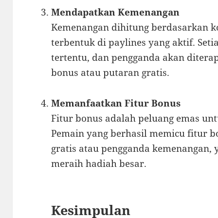
Mendapatkan Kemenangan
Kemenangan dihitung berdasarkan ko
terbentuk di paylines yang aktif. Seti
tertentu, dan pengganda akan ditera
bonus atau putaran gratis.
Memanfaatkan Fitur Bonus
Fitur bonus adalah peluang emas u
Pemain yang berhasil memicu fitur 
gratis atau pengganda kemenangan,
meraih hadiah besar.
Kesimpulan