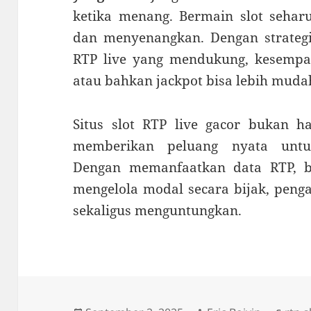
ketika menang. Bermain slot sehar
dan menyenangkan. Dengan strategi
RTP live yang mendukung, kesemp
atau bahkan jackpot bisa lebih mudah
Situs slot RTP live gacor bukan ha
memberikan peluang nyata untu
Dengan memanfaatkan data RTP, be
mengelola modal secara bijak, peng
sekaligus menguntungkan.