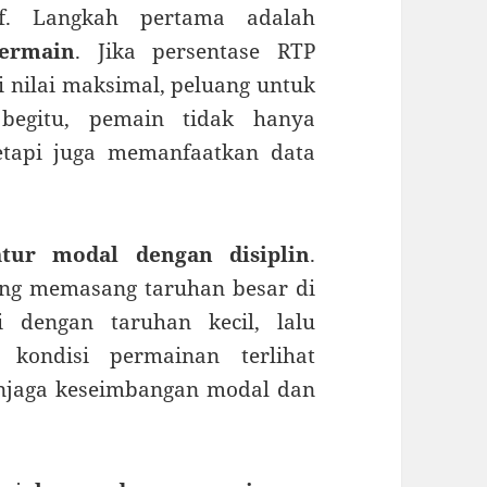
if. Langkah pertama adalah
ermain
. Jika persentase RTP
 nilai maksimal, peluang untuk
begitu, pemain tidak hanya
etapi juga memanfaatkan data
tur modal dengan disiplin
.
ung memasang taruhan besar di
 dengan taruhan kecil, lalu
 kondisi permainan terlihat
njaga keseimbangan modal dan