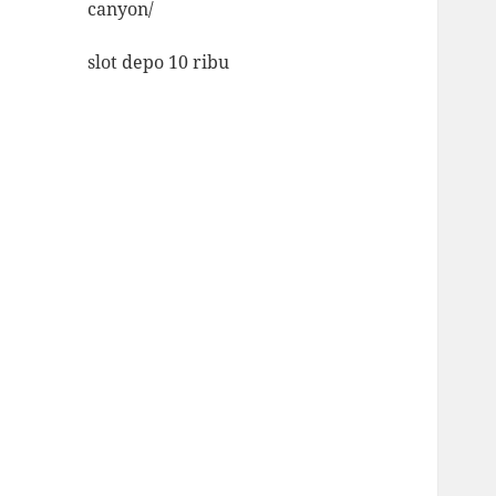
canyon/
slot depo 10 ribu