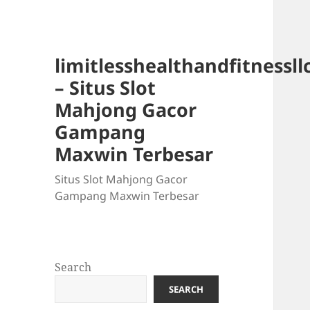
limitlesshealthandfitnessl
– Situs Slot
Mahjong Gacor
Gampang
Maxwin Terbesar
Situs Slot Mahjong Gacor
Gampang Maxwin Terbesar
Search
SEARCH