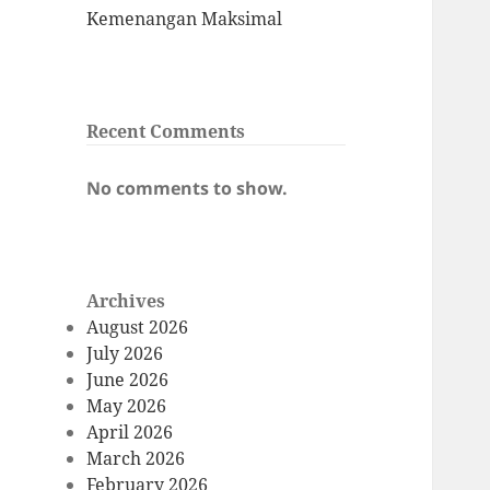
Kemenangan Maksimal
Recent Comments
No comments to show.
Archives
August 2026
July 2026
June 2026
May 2026
April 2026
March 2026
February 2026