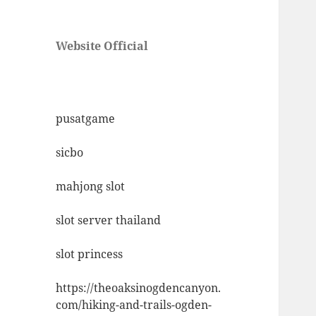
Website Official
pusatgame
sicbo
mahjong slot
slot server thailand
slot princess
https://theoaksinogdencanyon.
com/hiking-and-trails-ogden-