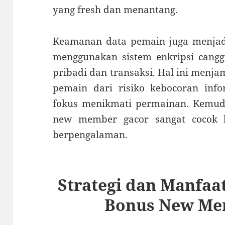
yang fresh dan menantang.
Keamanan data pemain juga menjadi
menggunakan sistem enkripsi cangg
pribadi dan transaksi. Hal ini men
pemain dari risiko kebocoran info
fokus menikmati permainan. Kemud
new member gacor sangat cocok
berpengalaman.
Strategi dan Manfaat
Bonus New Me