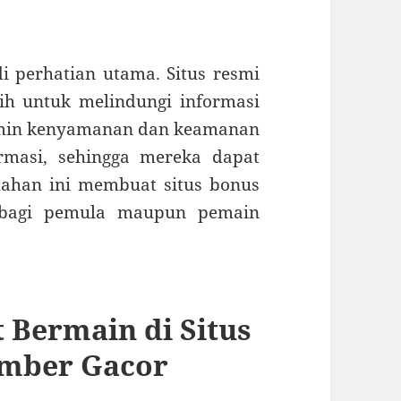
 perhatian utama. Situs resmi
ih untuk melindungi informasi
jamin kenyamanan dan keamanan
rmasi, sehingga mereka dapat
ahan ini membuat situs bonus
 bagi pemula maupun pemain
 Bermain di Situs
mber Gacor