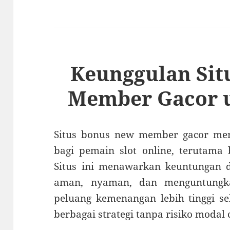
Keunggulan Sit
Member Gacor 
Situs bonus new member gacor menj
bagi pemain slot online, terutama
Situs ini menawarkan keuntungan
aman, nyaman, dan menguntungka
peluang kemenangan lebih tinggi s
berbagai strategi tanpa risiko modal 