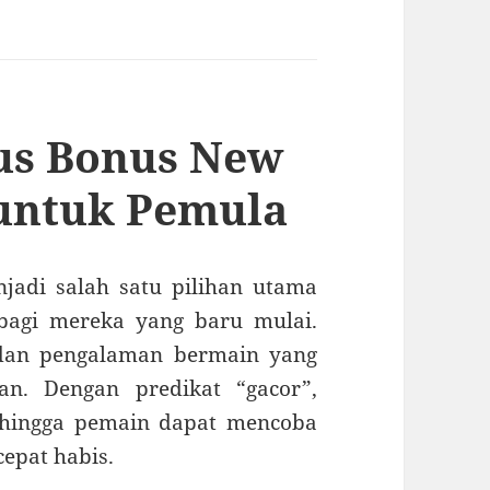
us Bonus New
untuk Pemula
adi salah satu pilihan utama
 bagi mereka yang baru mulai.
 dan pengalaman bermain yang
n. Dengan predikat “gacor”,
ehingga pemain dapat mencoba
cepat habis.