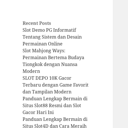
Recent Posts
Slot Demo PG Informatif
Tentang Sistem dan Desain
Permainan Online
Slot Mahjong Ways:
Permainan Bertema Budaya
Tiongkok dengan Nuansa
Modern
SLOT DEPO 10K Gacor
Terbaru dengan Game Favorit
dan Tampilan Modern
Panduan Lengkap Bermain di
Situs Slot88 Resmi dan Slot
Gacor Hari Ini
Panduan Lengkap Bermain di
Situs Slot4D dan Cara Meraih