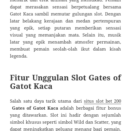
dapat merasakan sensasi berpetualang bersama
Gatot Kaca sambil memutar gulungan slot. Dengan
latar belakang kerajaan dan medan pertempuran
yang epik, setiap putaran memberikan sensasi
visual yang memanjakan mata. Selain itu, musik
latar yang epik menambah atmosfer permainan,
membuat pemain seolah-olah ikut dalam kisah
legenda.
Fitur Unggulan Slot Gates of
Gatot Kaca
Salah satu daya tarik utama dari
situs slot bet 200
Gates of Gatot Kaca
adalah berbagai fitur bonus
yang ditawarkan. Slot ini hadir dengan sejumlah
simbol khusus seperti simbol Wild dan Scatter, yang
dapat meningkatkan peluang menang bagi pemain.