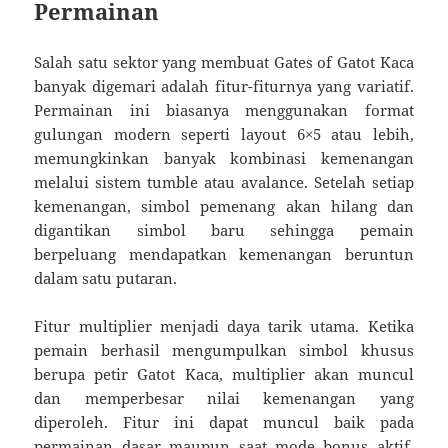
Permainan
Salah satu sektor yang membuat Gates of Gatot Kaca
banyak digemari adalah fitur-fiturnya yang variatif.
Permainan ini biasanya menggunakan format
gulungan modern seperti layout 6×5 atau lebih,
memungkinkan banyak kombinasi kemenangan
melalui sistem tumble atau avalance. Setelah setiap
kemenangan, simbol pemenang akan hilang dan
digantikan simbol baru sehingga pemain
berpeluang mendapatkan kemenangan beruntun
dalam satu putaran.
Fitur multiplier menjadi daya tarik utama. Ketika
pemain berhasil mengumpulkan simbol khusus
berupa petir Gatot Kaca, multiplier akan muncul
dan memperbesar nilai kemenangan yang
diperoleh. Fitur ini dapat muncul baik pada
permainan dasar maupun saat mode bonus aktif,