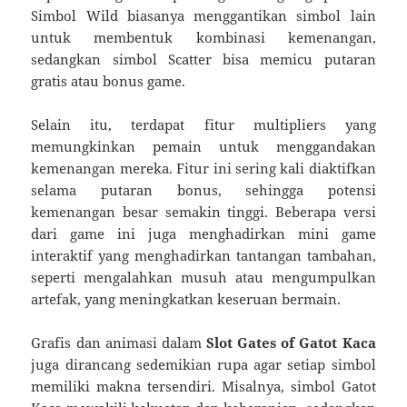
Simbol Wild biasanya menggantikan simbol lain
untuk membentuk kombinasi kemenangan,
sedangkan simbol Scatter bisa memicu putaran
gratis atau bonus game.
Selain itu, terdapat fitur multipliers yang
memungkinkan pemain untuk menggandakan
kemenangan mereka. Fitur ini sering kali diaktifkan
selama putaran bonus, sehingga potensi
kemenangan besar semakin tinggi. Beberapa versi
dari game ini juga menghadirkan mini game
interaktif yang menghadirkan tantangan tambahan,
seperti mengalahkan musuh atau mengumpulkan
artefak, yang meningkatkan keseruan bermain.
Grafis dan animasi dalam
Slot Gates of Gatot Kaca
juga dirancang sedemikian rupa agar setiap simbol
memiliki makna tersendiri. Misalnya, simbol Gatot