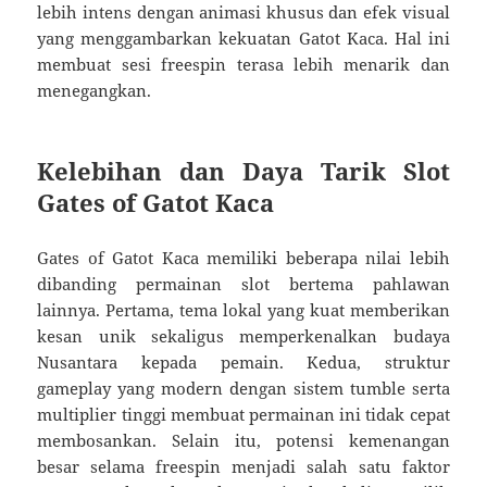
lebih intens dengan animasi khusus dan efek visual
yang menggambarkan kekuatan Gatot Kaca. Hal ini
membuat sesi freespin terasa lebih menarik dan
menegangkan.
Kelebihan dan Daya Tarik Slot
Gates of Gatot Kaca
Gates of Gatot Kaca memiliki beberapa nilai lebih
dibanding permainan slot bertema pahlawan
lainnya. Pertama, tema lokal yang kuat memberikan
kesan unik sekaligus memperkenalkan budaya
Nusantara kepada pemain. Kedua, struktur
gameplay yang modern dengan sistem tumble serta
multiplier tinggi membuat permainan ini tidak cepat
membosankan. Selain itu, potensi kemenangan
besar selama freespin menjadi salah satu faktor