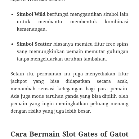
Simbol Wild
berfungsi menggantikan simbol lain
untuk membantu membentuk kombinasi
kemenangan.
Simbol Scatter
biasanya memicu fitur free spins
yang memungkinkan pemain memutar gulungan
tanpa mengeluarkan taruhan tambahan.
Selain itu, permainan ini juga menyediakan fitur
jackpot yang bisa didapatkan secara acak,
menambah sensasi ketegangan bagi para pemain.
Ada juga mode taruhan ganda yang bisa dipilih oleh
pemain yang ingin meningkatkan peluang menang
dengan risiko yang juga lebih besar.
Cara Bermain Slot Gates of Gatot