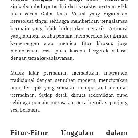
simbol-simbolnya terdiri dari karakter serta artefak
khas cerita Gatot Kaca. Visual yang digunakan
beresolusi tinggi sehingga memberikan pengalaman
bermain yang lebih hidup dan menarik. Animasi
yang muncul ketika pemain memperoleh kombinasi
kemenangan atau memicu fitur khusus juga
memberikan rasa puas karena bergerak selaras
dengan tema kepahlawanan.
Musik latar permainan memadukan instrumen
tradisional dengan sentuhan modern, menciptakan
atmosfer epik yang semakin memperkuat identitas
permainan. Setiap detail dibuat sedemikian rupa
sehingga pemain merasakan aura heroik sepanjang
sesi bermain.
Fitur-Fitur Unggulan dalam