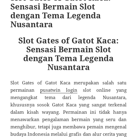
Sensasi Bermain Slot
dengan Tema Legenda
Nusantara
Slot Gates of Gatot Kaca:
Sensasi Bermain Slot
dengan Tema Legenda
Nusantara
Slot Gates of Gatot Kaca merupakan salah satu
permainan
pusatwin login
slot online yang
mengangkat tema dari legenda Nusantara,
khususnya sosok Gatot Kaca yang sangat terkenal
dalam kisah wayang. Permainan ini tidak hanya
menawarkan pengalaman bermain yang seru dan
menghibur, tetapi juga membawa pemain mengenal
budaya Indonesia melalui grafis dan alur cerita yang