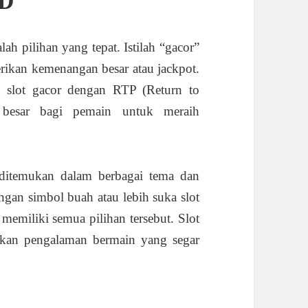
4D
h pilihan yang tepat. Istilah “gacor”
rikan kemenangan besar atau jackpot.
n slot gacor dengan RTP (Return to
 besar bagi pemain untuk meraih
ditemukan dalam berbagai tema dan
ngan simbol buah atau lebih suka slot
emiliki semua pilihan tersebut. Slot
tikan pengalaman bermain yang segar