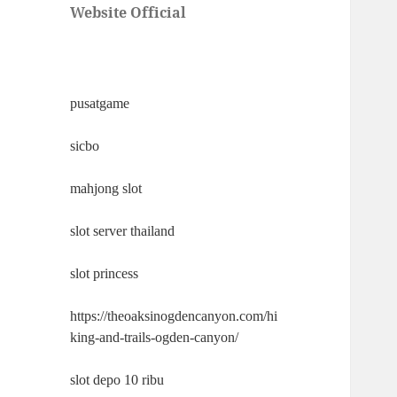
Website Official
pusatgame
sicbo
mahjong slot
slot server thailand
slot princess
https://theoaksinogdencanyon.com/hi
king-and-trails-ogden-canyon/
slot depo 10 ribu