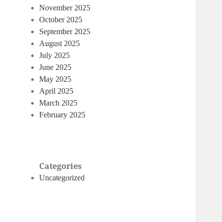
November 2025
October 2025
September 2025
August 2025
July 2025
June 2025
May 2025
April 2025
March 2025
February 2025
Categories
Uncategorized