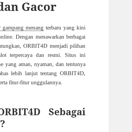
dan Gacor
or gampang menang
terbaru yang kini
online. Dengan menawarkan berbagai
untungkan, ORBIT4D menjadi pilihan
ot terpercaya dan resmi. Situs ini
ne yang aman, nyaman, dan tentunya
ahas lebih lanjut tentang ORBIT4D,
erta fitur-fitur unggulannya.
ORBIT4D Sebagai
a?