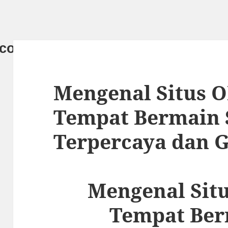
c.com
Mengenal Situs 
Tempat Bermain 
Terpercaya dan 
Mengenal Sit
Tempat Ber