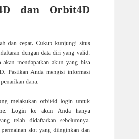
t4D dan Orbit4D
dah dan cepat. Cukup kunjungi situs
aftaran dengan data diri yang valid.
nda akan mendapatkan akun yang bisa
. Pastikan Anda mengisi informasi
 penarikan dana.
ung melakukan orbit4d login untuk
line. Login ke akun Anda hanya
ng telah didaftarkan sebelumnya.
h permainan slot yang diinginkan dan