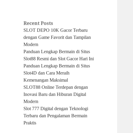
Recent Posts
SLOT DEPO 10K Gacor Terbaru
dengan Game Favorit dan Tampilan
Modern
Panduan Lengkap Bermain di Situs
Slot88 Resmi dan Slot Gacor Hari Ini
Panduan Lengkap Bermain di Situs
Slot4D dan Cara Meraih
Kemenangan Maksimal
SLOT88 Online Terdepan dengan
Inovasi Baru dan Hiburan Digital
Modern
Slot 777 Digital dengan Teknologi
Terbaru dan Pengalaman Bermain
Praktis