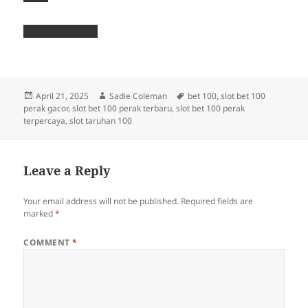
Posted
Author
Tags
April 21, 2025
Sadie Coleman
bet 100
,
slot bet 100
on
perak gacor
,
slot bet 100 perak terbaru
,
slot bet 100 perak
terpercaya
,
slot taruhan 100
Leave a Reply
Your email address will not be published.
Required fields are
marked
*
COMMENT
*