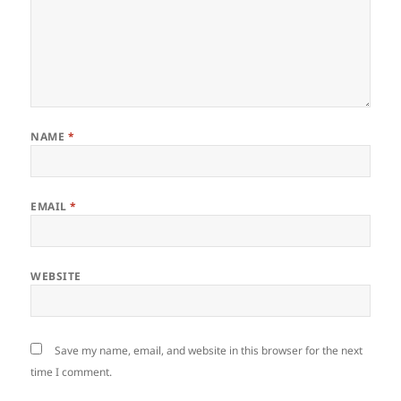
NAME
*
EMAIL
*
WEBSITE
Save my name, email, and website in this browser for the next
time I comment.