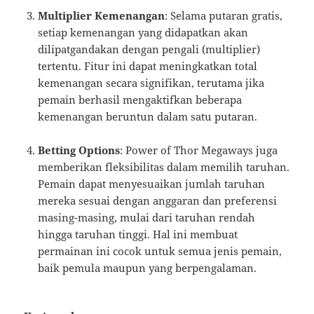
Multiplier Kemenangan
: Selama putaran gratis,
setiap kemenangan yang didapatkan akan
dilipatgandakan dengan pengali (multiplier)
tertentu. Fitur ini dapat meningkatkan total
kemenangan secara signifikan, terutama jika
pemain berhasil mengaktifkan beberapa
kemenangan beruntun dalam satu putaran.
Betting Options
: Power of Thor Megaways juga
memberikan fleksibilitas dalam memilih taruhan.
Pemain dapat menyesuaikan jumlah taruhan
mereka sesuai dengan anggaran dan preferensi
masing-masing, mulai dari taruhan rendah
hingga taruhan tinggi. Hal ini membuat
permainan ini cocok untuk semua jenis pemain,
baik pemula maupun yang berpengalaman.