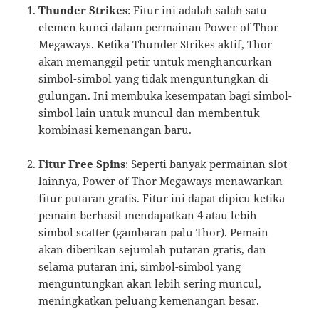
Thunder Strikes
: Fitur ini adalah salah satu
elemen kunci dalam permainan Power of Thor
Megaways. Ketika Thunder Strikes aktif, Thor
akan memanggil petir untuk menghancurkan
simbol-simbol yang tidak menguntungkan di
gulungan. Ini membuka kesempatan bagi simbol-
simbol lain untuk muncul dan membentuk
kombinasi kemenangan baru.
Fitur Free Spins
: Seperti banyak permainan slot
lainnya, Power of Thor Megaways menawarkan
fitur putaran gratis. Fitur ini dapat dipicu ketika
pemain berhasil mendapatkan 4 atau lebih
simbol scatter (gambaran palu Thor). Pemain
akan diberikan sejumlah putaran gratis, dan
selama putaran ini, simbol-simbol yang
menguntungkan akan lebih sering muncul,
meningkatkan peluang kemenangan besar.