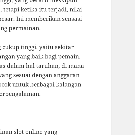
etapi ketika itu terjadi, nilai
besar. Ini memberikan sensasi
ang permainan.
 cukup tinggi, yaitu sekitar
ngan yang baik bagi pemain.
tas dalam hal taruhan, di mana
 yang sesuai dengan anggaran
ocok untuk berbagai kalangan
berpengalaman.
nan slot online yang