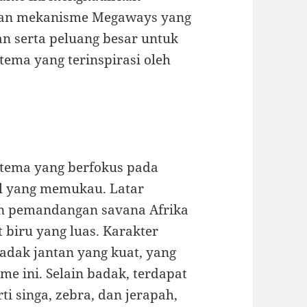
gan mekanisme Megaways yang
an serta peluang besar untuk
ema yang terinspirasi oleh
tema yang berfokus pada
al yang memukau. Latar
n pemandangan savana Afrika
 biru yang luas. Karakter
adak jantan yang kuat, yang
e ini. Selain badak, terdapat
ti singa, zebra, dan jerapah,