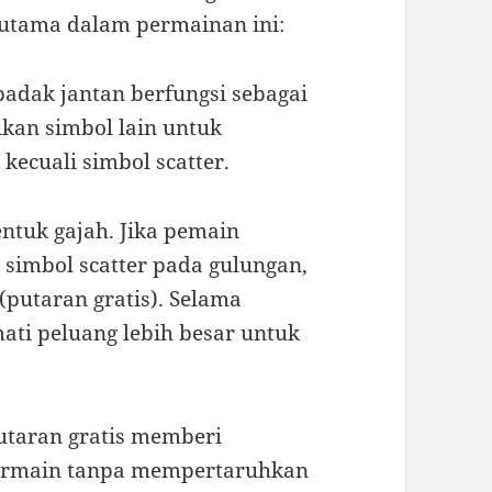
r utama dalam permainan ini:
adak jantan berfungsi sebagai
ikan simbol lain untuk
ecuali simbol scatter.
ntuk gajah. Jika pemain
 simbol scatter pada gulungan,
(putaran gratis). Selama
ati peluang lebih besar untuk
utaran gratis memberi
ermain tanpa mempertaruhkan