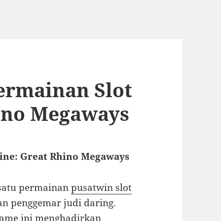
ermainan Slot
hino Megaways
line: Great Rhino Megaways
 satu permainan
pusatwin slot
an penggemar judi daring.
game ini menghadirkan